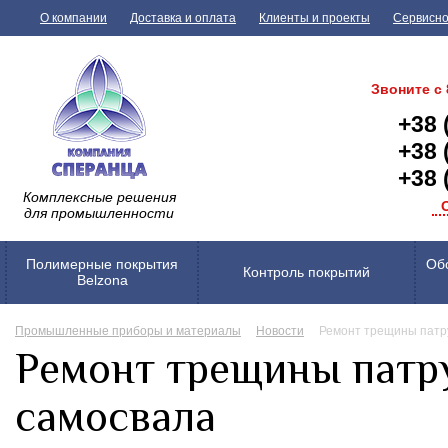
О компании
Доставка и оплата
Клиенты и проекты
Сервисно
Звоните с 
+38 
+38 
+38 
Комплексные решения
для промышленности
Полимерные покрытия
Обо
Контроль покрытий
Belzona
Промышленные приборы и материалы
Новости
Ремонт трещины патр
Ремонт трещины патр
самосвала