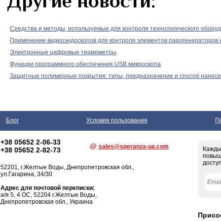
Другие новости:
Средства и методы, используемые для контроля технологического обору
Применение видеоэндоскопов для контроля элементов парогенераторов
Электронные цифровые термометры
Функции программного обеспечения USB микроскопа
Защитные полимерные покрытия: типы, предназначение и способ нанес
Блог
Условия пользования
П
+38 05652 2-06-33
@
sales@speranza-ua.com
Кажды
+38 05652 2-82-73
повыш
доступ
52201,
г.Желтые Воды
, Днепропетровская обл.,
ул.Гагарина, 34/30
Адрес для почтовой переписки:
а/я 5, 4 ОС, 52204 г.Желтые Воды,
Днепропетровская обл., Украина
Присо