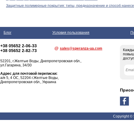
Защитные полимерные покрытия: типы, предназначение и способ нанес
Блог
Условия пользования
П
+38 05652 2-06-33
@
sales@speranza-ua.com
Кажды
+38 05652 2-82-73
повыш
доступ
52201,
г.Желтые Воды
, Днепропетровская обл.,
ул.Гагарина, 34/30
Адрес для почтовой переписки:
а/я 5, 4 ОС, 52204 г.Желтые Воды,
Днепропетровская обл., Украина
Присо
Copyright ©