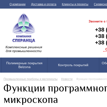
О компании
Доставка и оплата
Клиенты и проекты
Сервисно
Звоните с 
+38 
+38 
+38 
Комплексные решения
для промышленности
Полимерные покрытия
Обо
Контроль покрытий
Belzona
Промышленные приборы и материалы
Новости
Функции программног
Функции программног
микроскопа