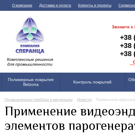
О компании
Доставка и оплата
Клиенты и проекты
Сервисно
Звоните с 
+38 
+38 
+38 
Комплексные решения
для промышленности
Полимерные покрытия
Обо
Контроль покрытий
Belzona
Промышленные приборы и материалы
Новости
Применение видеоэнд
Применение видеоэнд
элементов парогенера