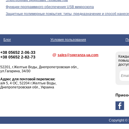
Функции программного обеспечения USB микроскопа
Защитные полимерные покрытия: типы, предназначение и способ нанес
Блог
Условия пользования
П
+38 05652 2-06-33
@
sales@speranza-ua.com
Кажды
+38 05652 2-82-73
повыш
доступ
52201,
г.Желтые Воды
, Днепропетровская обл.,
ул.Гагарина, 34/30
Адрес для почтовой переписки:
а/я 5, 4 ОС, 52204 г.Желтые Воды,
Днепропетровская обл., Украина
Присо
Copyright ©