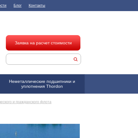
ости
Блог
Контакты
Заявка на расчет стоимости
Неметаллические подшипники и
уплотнения Thordon
еского и гражданского флота