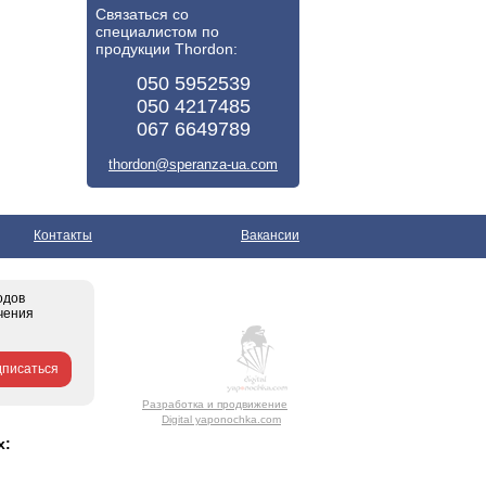
Связаться со
специалистом по
продукции Thordon:
050 5952539
050 4217485
067 6649789
thordon@speranza-ua.com
Контакты
Вакансии
одов
чения
писаться
Разработка и продвижение
Digital yaponochka.com
х: