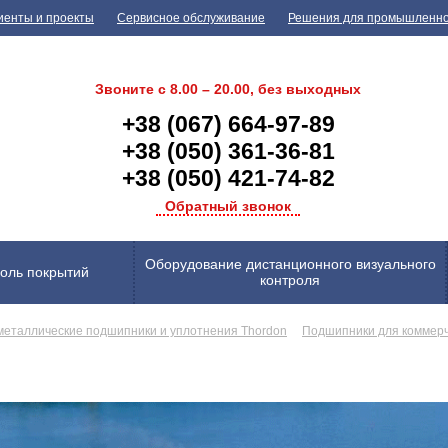
иенты и проекты
Сервисное обслуживание
Решения для промышленн
Звоните с 8.00 – 20.00, без выходных
+38 (067) 664-97-89
+38 (050) 361-36-81
+38 (050) 421-74-82
Обратный звонок
Оборудование дистанционного визуального
оль покрытий
контроля
еталлические подшипники и уплотнения Thordon
Подшипники для коммерч