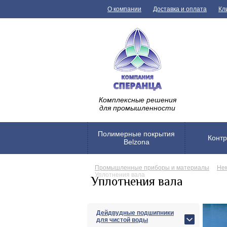
О компании
Доставка и оплата
Кл
Комплексные решения
для промышленности
Полимерные покрытия
Контр
Belzona
Промышленные приборы и материалы
Нем
Уплотнения вала
Уплотнения вала
Дейдвудные подшипники
для чистой воды