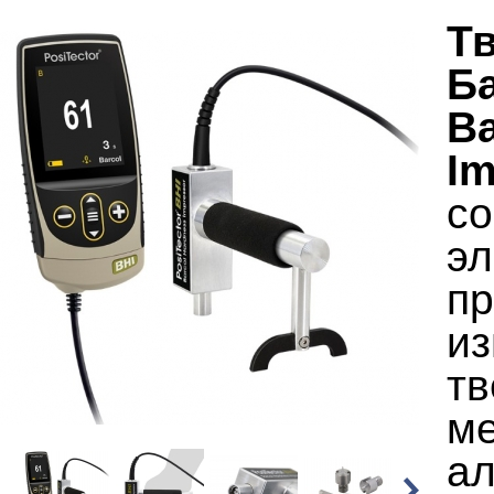
Т
Ба
Ba
Im
со
э
пр
из
тв
ме
а