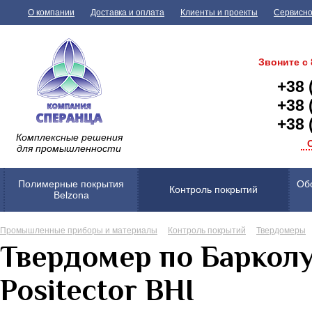
О компании
Доставка и оплата
Клиенты и проекты
Сервисно
Звоните с 
+38 
+38 
+38 
Комплексные решения
для промышленности
Полимерные покрытия
Обо
Контроль покрытий
Belzona
Промышленные приборы и материалы
Контроль покрытий
Твердомеры
Твердомер по Барколу
Positector BHI