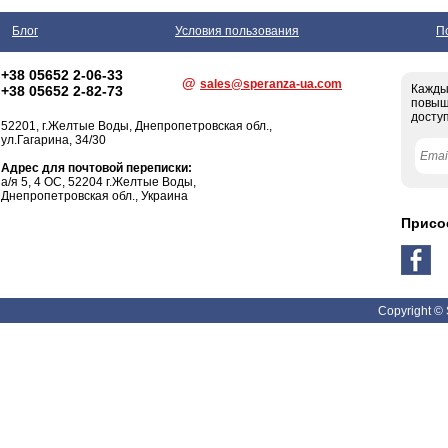
Блог
Условия пользования
П
+38 05652 2-06-33
@
sales@speranza-ua.com
Кажды
+38 05652 2-82-73
повыш
доступ
52201,
г.Желтые Воды
, Днепропетровская обл.,
ул.Гагарина, 34/30
Адрес для почтовой переписки:
а/я 5, 4 ОС, 52204 г.Желтые Воды,
Днепропетровская обл., Украина
Присо
Copyright ©