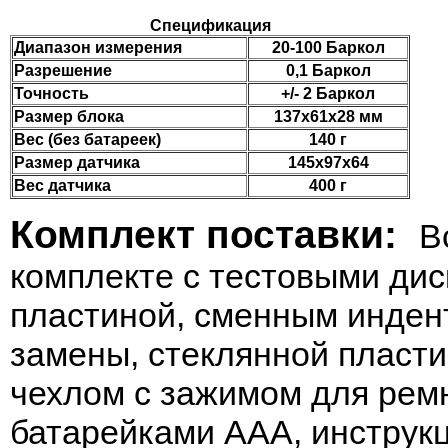
Спецификация
Диапазон измерения
20-100 Баркол
Разрешение
0,1 Баркол
Точность
+/- 2 Баркол
Размер блока
137х61х28 мм
Вес (без батареек)
140 г
Размер датчика
145х97х64
Вес датчика
400 г
Комплект поставки:
В
комплекте с тестовыми дис
пластиной, сменным инден
замены, стеклянной пласт
чехлом с зажимом для ремн
батарейками ААА, инструкц