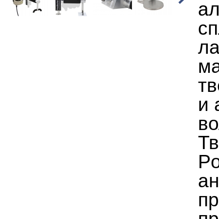
а
сп
ла
м
тв
и
во
Т
Po
ан
п
пр