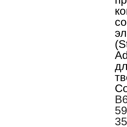
ко
со
эл
(S
Ad
дл
тв
Со
B6
59
35