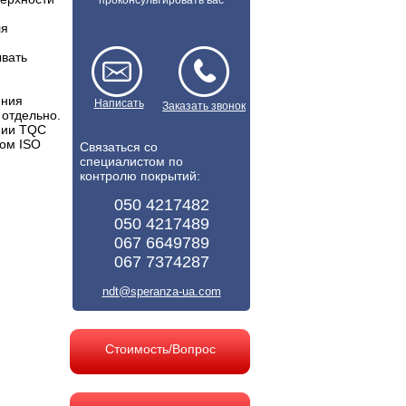
проконсультировать вас
ля
ывать
яния
Написать
Заказать звонок
 отдельно.
нии TQC
том ISO
Связаться со
специалистом по
контролю покрытий:
050 4217482
050 4217489
067 6649789
067 7374287
ndt@speranza-ua.com
Стоимость/Вопрос