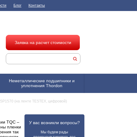
ости
Блог
Контакты
Заявка на расчет стоимости
Неметаллические подшипники и
уплотнения Thordon
SP1570 (на ленте TESTEX, цифровой)
нии TQC –
У вас возникли вопросы?
ины пленки
рения так
Мы будем рады
ерхности