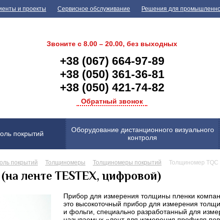
иенты и проекты
Сервисное обслуживание
Решения для промышленн
Звоните с 8.00 – 20.00, без выходных
+38 (067) 664-97-89
+38 (050) 361-36-81
+38 (050) 421-74-82
Обратный звонок
Оборудование дистанционного визуального
оль покрытий
контроля
оль покрытий
Толщиномеры
Толщиномеры покрытий
Толщиномер TQC 
(на ленте TESTEX, цифровой)
Прибор для измерения толщины пленки компа
это высокоточный прибор для измерения толщ
и фольги, специально разработанный для изме
называемых «лент для измерения профиля пов