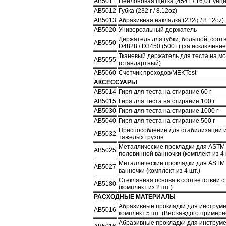
АВ5011
Нейлоновая щетка (454 г / 16,01 ун
АВ5012
Губка (232 г / 8.12oz)
АВ5013
Абразивная накладка (232g / 8.12oz)
АВ5020
Универсальный держатель
Держатель для губки, большой, соот
АВ5050
D4828 / D3450 (500 г) (за исключение
Тканевый держатель для теста на м
АВ5055
(стандартный)
АВ5060
Счетчик проходов/MEKTest
АКСЕССУАРЫ
АВ5014
Гиря для теста на стирание 60 г
АВ5015
Гиря для теста на стирание 100 г
АВ5030
Гиря для теста на стирание 1000 г
АВ5040
Гиря для теста на стирание 500 г
Приспособление для стабилизации 
АВ5032
тяжелых грузов
Металлические прокладки для ASTM
АВ5025
половинной ванночки (комплект из 4 
Металлические прокладки для ASTM 
АВ5027
ванночки (комплект из 4 шт.)
Стеклянная основа в соответствии 
АВ5180
(комплект из 2 шт.)
РАСХОДНЫЕ МАТЕРИАЛЫ
Абразивные прокладки для инструме
АВ5016
комплект 5 шт. (Вес каждого примерно
Абразивные прокладки для инструме