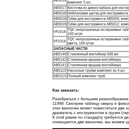
АВ5016
комплект 5 шт.
АВ5017
Кисточка из дикого кабана для инст
АВ5018
Нейлоновая щетка для инструмента
АВ5018
Губки для инструмента AB5050, комп
АВ5019
Губки для инструмента AB5012, комп
TQC непрозрачные истираемые табл
VF2316
100 штук
TQC непрозрачные истираемые табл
VF2316
цвета, 100 штук.
ЗАПАСНЫЕ ЧАСТИ
AB5140
Стеклянный контейнер 500 мл
AB5142
Стеклянная крышка контейнера
AB5141
Стеклянная крышка контейнера
AB5113
Насосные трубки комплект из 4 шт.
AB5113
Полный комплект труб
Как заказать:
Разобраться с большим разнообразием а
11998. Смотрим таблицу сверху и фикс
этих ванночек может поместиться две 
держатель с инструментом и грузик (гир
К этой рамке по стандарту требуется д
помещается две ванночки, мы можем уд