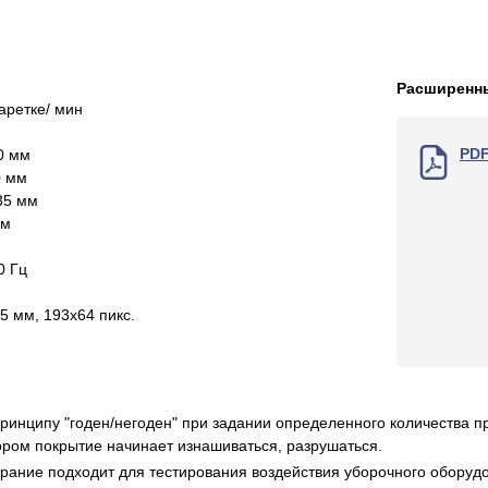
Расширенны
аретке/ мин
PD
0 мм
0 мм
35 мм
мм
0 Гц
5 мм, 193х64 пикс.
ринципу "годен/негоден" при задании определенного количества 
ором покрытие начинает изнашиваться, разрушаться.
ирание подходит для тестирования воздействия уборочного оборудо