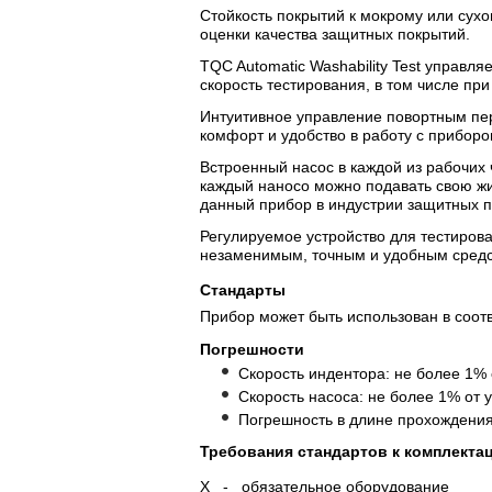
Стойкость покрытий к мокрому или сух
оценки качества защитных покрытий.
TQC Automatic Washability Test управ
скорость тестирования, в том числе пр
Интуитивное управление повортным пе
комфорт и удобство в работу с приборо
Встроенный насос в каждой из рабочих
каждый наносо можно подавать свою жид
данный прибор в индустрии защитных п
Регулируемое устройство для тестирова
незаменимым, точным и удобным средс
Стандарты
Прибор может быть использован в соот
Погрешности
Скорость индентора: не более 1% 
Скорость насоса: не более 1% от 
Погрешность в длине прохождения 
Требования стандартов к комплекта
Х - обязательное оборудование