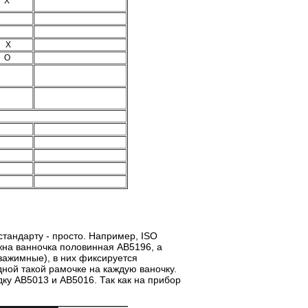
X
X
O
стандарту - просто. Например,
ISO
жна ванночка половинная АВ5196, а
зажимные), в них фиксируется
дной такой рамочке на каждую ваночку.
ку АВ5013 и АВ5016. Так как на прибор