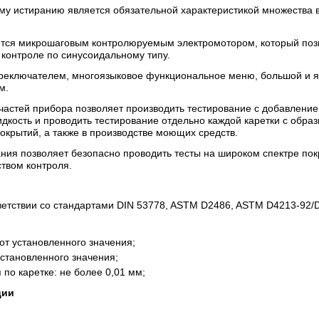
ому истиранию является обязательной характеристикой множества 
ляется микрошаговым контролюруемым электромотором, который поз
и контроле по синусоидальному типу.
реключателем, многоязыковое функциональное меню, большой и яр
м.
 частей прибора позволяет производить тестирование с добавлени
кость и проводить тестирование отдельно каждой каретки с образ
окрытий, а также в производстве моющих средств.
ния позволяет безопасно проводить тесты на широком спектре пок
твом контроля.
ветствии со стандартами DIN 53778, ASTM D2486, ASTM D4213-92/D
от установленного значения;
установленного значения;
по каретке: не более 0,01 мм;
ции