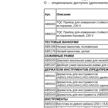
О - опционально доступно (дополните
Арт.
Описание
TQC Прибор для измерения стойкост
АВ6000
истиранию, 230 V
TQC Прибор для измерения стойкост
АВ6010
истиранию базовый, 230 V
ТЕСТОВЫЕ ВАННОЧКИ
АВ5196
Низкая ванночка, половинная
АВ5176
Низкий ванночка, целая
ЗАЖИМНЫЕ РАМКИ
АВ5045
Широкая канальная рама для низкой
АВ5197
Двойная узкая канальная рамка для 
ДЕРЖАТЕЛИ ИНСТРУМЕНТОВ (ПРЕДУПРЕЖДЕН
Держатель для инструментов
АВ5041
(AB5012/5010/5011/5013/5020) двой
Держатель для инструментов
АВ5042
(AB5012/5010/5011/5013/5020) один
АВ5043
Держатель для инструментов (AB50
АВ5044
Держатель для инструмента (AB505
ИНСТРУМЕНТЫ
АВ5010
Кисточка из дикого кабана (250 г / 8,