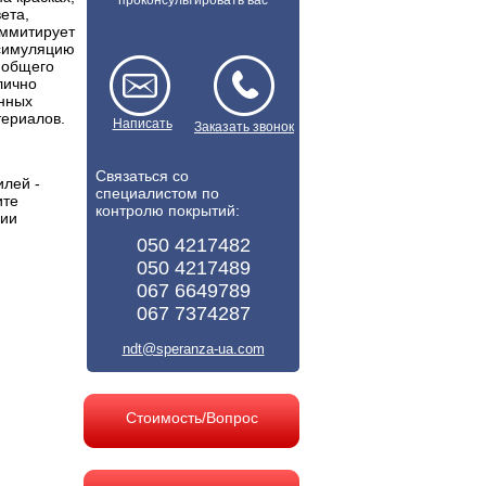
проконсультировать вас
ета,
иммитирует
 симуляцию
 общего
лично
янных
териалов.
Написать
Заказать звонок
Связаться со
лей -
специалистом по
ите
контролю покрытий:
нии
050 4217482
050 4217489
067 6649789
067 7374287
ndt@speranza-ua.com
Стоимость/Вопрос