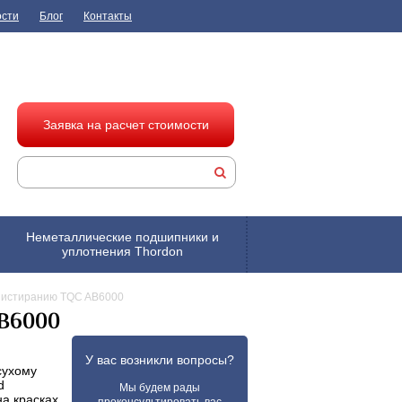
ости
Блог
Контакты
Заявка на расчет стоимости
Неметаллические подшипники и
уплотнения Thordon
к истиранию TQC AB6000
AB6000
У вас возникли вопросы?
сухому
d
Мы будем рады
а красках,