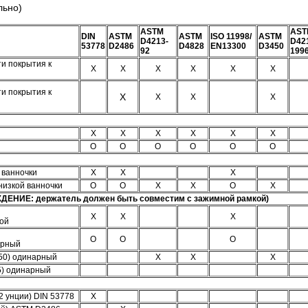
льно)
ASTM
AST
DIN
ASTM
ASTM
ISO 11998/
ASTM
D4213-
D42
53778
D2486
D4828
EN13300
D3450
92
1996
и покрытия к
X
X
X
X
X
X
и покрытия к
Х
Х
Х
Х
Х
Х
Х
Х
Х
Х
О
О
О
О
О
О
 ванночки
Х
Х
Х
низкой ванночки
О
О
Х
Х
О
Х
ИЕ: держатель должен быть совместим с зажимной рамкой)
Х
Х
Х
ной
О
О
О
арный
50) одинарный
Х
Х
Х
5) одинарный
82 унции) DIN 53778
Х