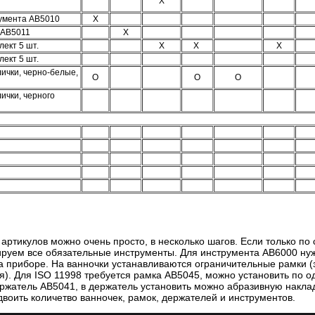
X
румента AB5010
X
 AB5011
X
лект 5 шт.
X
X
X
лект 5 шт.
ички, черно-белые,
O
O
O
ички, черного
ртикулов можно очень просто, в несколько шагов. Если только по 
ируем все обязательные инструменты. Для инструмента АВ6000 ну
на приборе. На ванночки устанавливаются ограничительные рамки (
я). Для
ISO 11998 требуется рамка АВ5045, можно установить по о
ержатель АВ5041, в держатель установить можно абразивную наклад
воить количетво ванночек, рамок, держателей и инструментов.