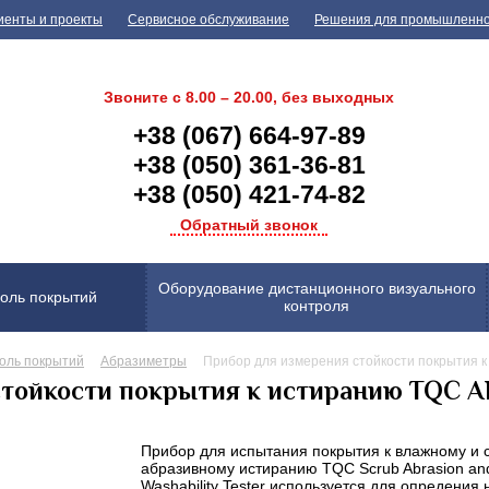
иенты и проекты
Сервисное обслуживание
Решения для промышленн
Звоните с 8.00 – 20.00, без выходных
+38 (067) 664-97-89
+38 (050) 361-36-81
+38 (050) 421-74-82
Обратный звонок
Оборудование дистанционного визуального
оль покрытий
контроля
оль покрытий
Абразиметры
Прибор для измерения стойкости покрытия 
стойкости покрытия к истиранию TQC 
Прибор для испытания покрытия к влажному и 
абразивному истиранию TQC
Scrub Abrasion an
Washability Tester
используется для опредения н