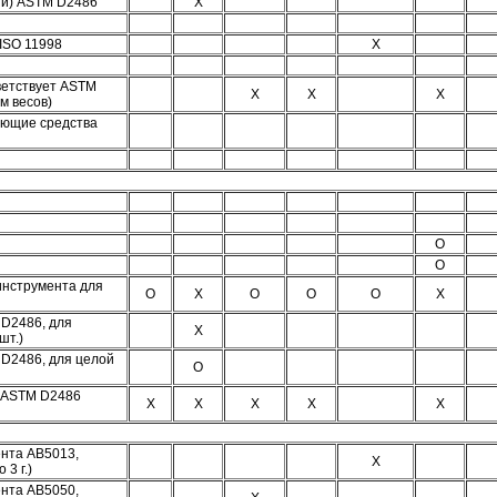
ций) ASTM D2486
Х
 ISO 11998
Х
ветствует ASTM
Х
Х
Х
м весов)
оющие средства
О
О
инструмента для
О
Х
О
О
О
Х
 D2486, для
Х
шт.)
D2486, для целой
О
с ASTM D2486
Х
Х
Х
Х
Х
нта AB5013,
Х
 3 г.)
нта AB5050,