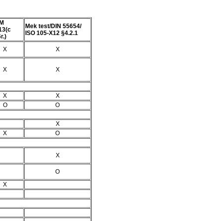
M
Mek test/DIN 55654/
13(с
ISO 105-X12 §4.2.1
г.)
X
X
Х
Х
Х
Х
О
О
Х
Х
О
Х
О
Х